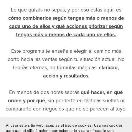
Lo que quizás no sepas, y por eso estás aquí, es
cómo combinarlos según tengas más o menos de
cada uno de ellos y qué acciones priorizar según
tengas más o menos de cada uno de ellos.
Este programa te enseña a elegir el camino más
corto hacia las ventas según tu situación actual. No
teorías eternas, no fórmulas mágicas:
claridad,
acción y resultados
.
En menos de dos horas sabrás
qué hacer, en qué
orden y por qué
, sin perderte en tácticas sueltas ni
compararte con negocios que no se parecen al tuyo.
Perfecto si estás cansad@ de improvisar, si sientes
Al usar este sitio web, aceptas el uso de cookies. Usamos cookies
para que el sitio funcione correctamente y para ofrecerte una